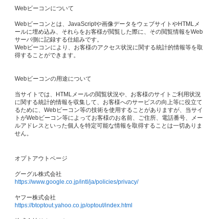
Webビーコンについて
Webビーコンとは、JavaScriptや画像データをウェブサイトやHTMLメ
ールに埋め込み、それらをお客様が閲覧した際に、その閲覧情報をWeb
サーバ側に記録する仕組みです。
Webビーコンにより、お客様のアクセス状況に関する統計的情報等を取
得することができます。
Webビーコンの用途について
当サイトでは、HTMLメールの閲覧状況や、お客様のサイトご利用状況
に関する統計的情報を収集して、お客様へのサービスの向上等に役立て
るために、Webビーコン等の技術を使用することがありますが、当サイ
トがWebビーコン等によってお客様のお名前、ご住所、電話番号、メー
ルアドレスといった個人を特定可能な情報を取得することは一切ありま
せん。
オプトアウトページ
グーグル株式会社
https://www.google.co.jp/intl/ja/policies/privacy/
ヤフー株式会社
https://btoptout.yahoo.co.jp/optout/index.html