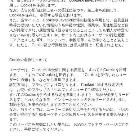
信、及び統計データの取得のため、GoogleAnalytics等のサービスを利
用し、Cookieを使用します。
なお、広告の配信は第三者への委託に基づき、第三者を経由して、
Cookieを保存し、参照する場合があります。
また、当サイトは、CookieやJavaScript等の技術を利用して、会員登録
時等に提供いただいた情報のうち年齢や性別、職業や、居住地区など個
人が特定できない属性情報（組み合わせることによっても個人が特定で
きないものに限られます）や、サイト内におけるユーザーの行動履歴
（アクセスしたURL、コンテンツ、参照順等）を取得することがありま
す。ただし、Cookie及び行動履歴には個人情報は一切含まれません。
Cookieの削除について
ユーザーは、Cookieの送受信に関する設定を「すべてのCookieを許可
する」、「すべてのCookieを拒否する」、「Cookieを受信したらユー
ザーに通知する」などから選択できます。
設定方法は、ブラウザにより異なります。 Cookieに関する設定方法
は、お使いのブラウザの「ヘルプ」メニューでご確認ください。
すべてのCookieを拒否する設定を選択されますと、認証が必要なサービ
スを受けられなくなる等、インターネット上の各種サービスの利用上、
制約を受ける場合がありますのでご注意ください。
なお、当サイトでは、ユーザーに適切な広告を配信するために、下記の
企業が提供する行動ターゲティング広告サービスを利用する場合があり
ます。
このサービスを無効にしたい場合は、下記のオプトアウトページにアク
セスし、手順に従ってください。